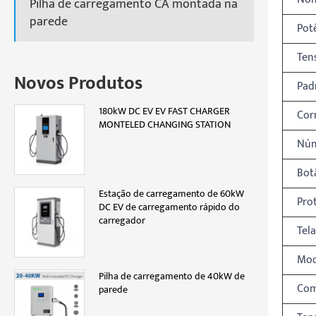
Pilha de carregamento CA montada na
parede
Pot
Ten
Novos Produtos
Pad
180kW DC EV EV FAST CHARGER
Cor
MONTELED CHANGING STATION
Núm
Bot
Estação de carregamento de 60kW
Pro
DC EV de carregamento rápido do
carregador
Tela
Mod
Pilha de carregamento de 40kW de
Com
parede