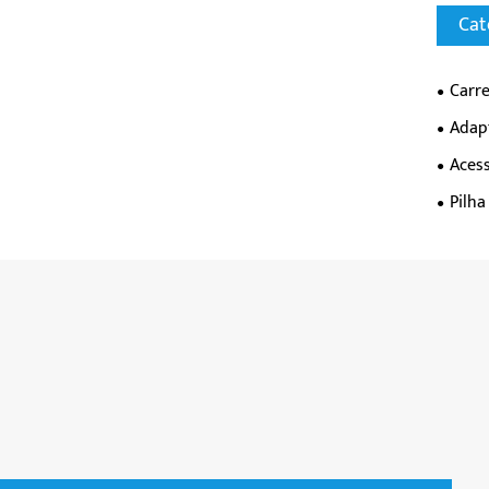
Cat
Carr
Adap
Aces
Pilh