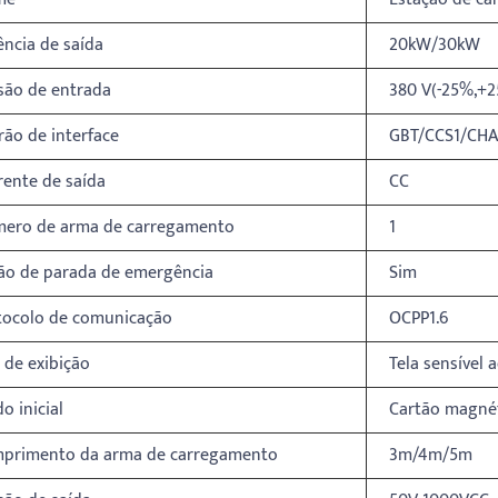
ência de saída
20kW/30kW
são de entrada
380 V(-25%,+
rão de interface
GBT/CCS1/CH
rente de saída
CC
ero de arma de carregamento
1
ão de parada de emergência
Sim
tocolo de comunicação
OCPP1.6
 de exibição
Tela sensível 
o inicial
Cartão magnét
primento da arma de carregamento
3m/4m/5m