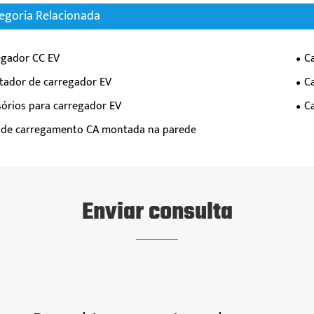
egoria Relacionada
egador CC EV
C
tador de carregador EV
C
sórios para carregador EV
C
a de carregamento CA montada na parede
Enviar consulta