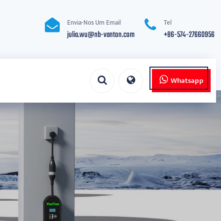
Envia-Nos Um Email
Tel
julia.wu@nb-vanton.com
+86-574-27660956
Whatsapp