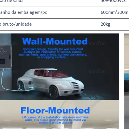
são de saída
50V-1000VCC
anho da embalagem/pc
600mm*300m
o bruto/unidade
20kg