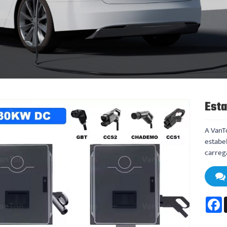
Est
A VanTo
estabe
carreg
F