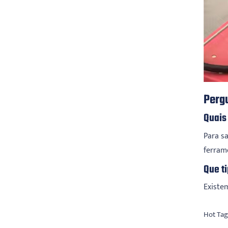
Perg
Quais
Para s
ferram
Que t
Existem
Hot Tag